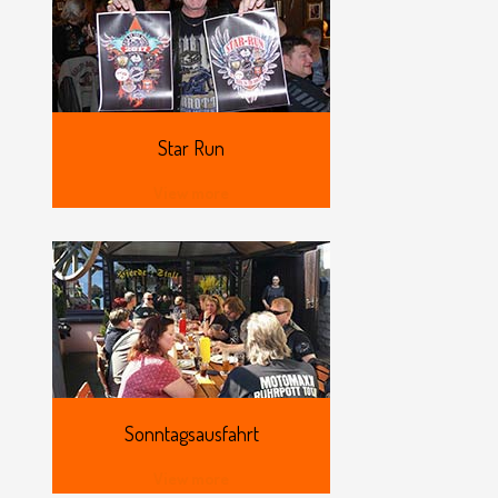
Star
Run
View more
Sonntagsausfahrt
View more