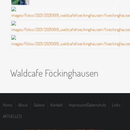
Waldcafe Föckinghausen
Home
About
Galerie
Kontakt
Impressum|Datenschutz
Links
AKTUELLES!